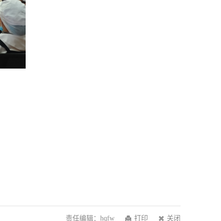
责任编辑：hqfw
打印
关闭